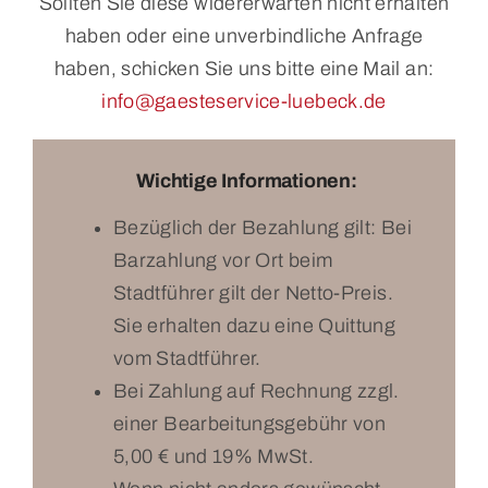
Sollten Sie diese widererwarten nicht erhalten
haben oder eine unverbindliche Anfrage
haben, schicken Sie uns bitte eine Mail an:
info@gaesteservice-luebeck.de
Wichtige Informationen:
Bezüglich der Bezahlung gilt: Bei
Barzahlung vor Ort beim
Stadtführer gilt der Netto-Preis.
Sie erhalten dazu eine Quittung
vom Stadtführer.
Bei Zahlung auf Rechnung zzgl.
einer Bearbeitungsgebühr von
5,00 € und 19% MwSt.