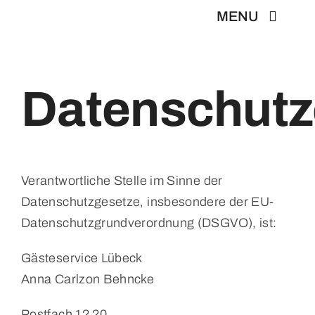
Zum
MENU
Inhalt
springen
Startseite
Datenschutz
Bestseller
Weitere Stadtführung
Verantwortliche Stelle im Sinne der
Datenschutzgesetze, insbesondere der EU-
Über uns
Datenschutzgrundverordnung (DSGVO), ist:
Gästeservice Lübeck
News & Medien
Anna Carlzon Behncke
Kontakt
Postfach 12 20